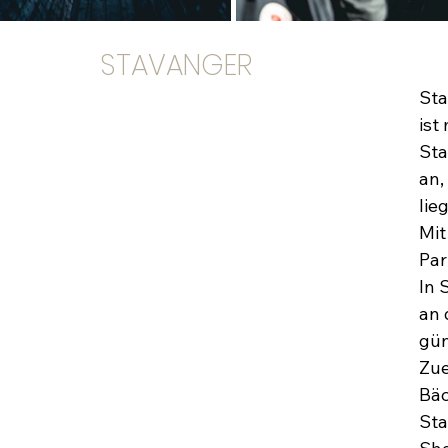
STAVANGER
Sta
ist
Sta
an,
lie
Mit
Par
In 
an 
gün
Zue
Bäc
Sta