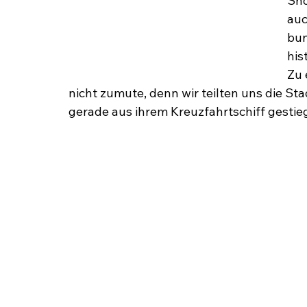
Sho
auc
bun
his
Zu 
nicht zumute, denn wir teilten uns die S
gerade aus ihrem Kreuzfahrtschiff gestie