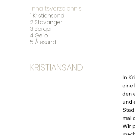
Inhaltsverzeichnis
1 Kristiansand
2 Stavanger
3 Bergen
4 Geilo
5 Ålesund
KRISTIANSAND
In Kr
eine
den 
und 
Stad
mal d
Wir 
mach