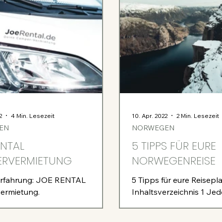
2
4 Min. Lesezeit
10. Apr. 2022
2 Min. Lesezeit
EN
NORWEGEN
ENTAL
5 TIPPS FÜR EURE
RVERMIETUNG
NORWEGENREISE
Erfahrung: JOE RENTAL
5 Tipps für eure Reisepl
ermietung.
Inhaltsverzeichnis 1 Je
Autofahren 3 Internet 4
Drohnen 1. Jedermannsr