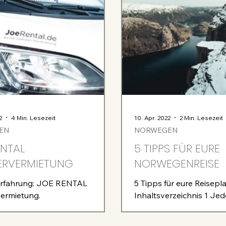
2
4 Min. Lesezeit
10. Apr. 2022
2 Min. Lesezeit
EN
NORWEGEN
ENTAL
5 TIPPS FÜR EURE
RVERMIETUNG
NORWEGENREISE
Erfahrung: JOE RENTAL
5 Tipps für eure Reisepl
ermietung.
Inhaltsverzeichnis 1 Je
Autofahren 3 Internet 4
Drohnen 1. Jedermannsr