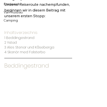
Frankreich
Unserer Reiseroute nachempfunden, 
beginnen wir in diesem Beitrag mit 
Van-Ausbau
unserem ersten Stopp:
Camping
Inhaltsverzeichnis
1 Beddingestrand 
2 Ystad
3 Ales Stenar und Kåseberga
4 Skanör med Falsterbo
Beddingestrand