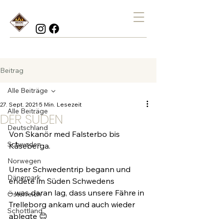
Beitrag
Alle Beiträge
27. Sept. 2021
5 Min. Lesezeit
Alle Beiträge
DER SÜDEN
Deutschland
Von Skanör med Falsterbo bis 
Schweden
Kåseberga.
Norwegen
Unser Schwedentrip begann und 
Dänemark
endete im Süden Schwedens
– was daran lag, dass unsere Fähre in 
Österreich
Trelleborg ankam und auch wieder 
Schottland
ablegte 😊