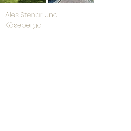
Ales Stenar und 
Kåseberga