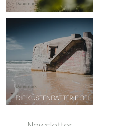
Dänemark
RUBJERG KNUDE FYR
Dänemark
DIE KÜSTENBATTERIE BEI
LØKKEN
Newsletter
abonnieren